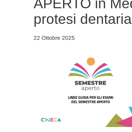
APERTO in Medi
protesi dentaria
Data di pubblicazione della notizia
22 Ottobre 2025
Immagine notizia
Immagine
Testo notizia