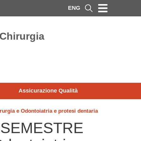
ENG
Cerca
 Chirurgia
Assicurazione Qualità
ia e Odontoiatria e protesi dentaria
L SEMESTRE