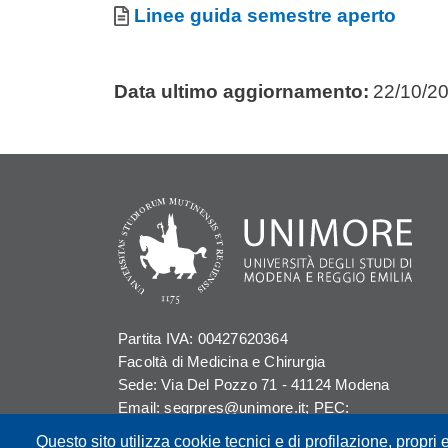
Allegati
Documento
Linee guida semestre aperto
Data ultimo aggiornamento:
22/10/2
Partita IVA: 00427620364
Facoltà di Medicina e Chirurgia
Sede: Via Del Pozzo 71 - 41124 Modena
Email: segrpres@unimore.it; PEC:
segrpres@pec.unimore.it
Questo sito utilizza cookie tecnici e di profilazione, propri e