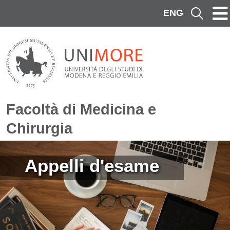
Salta al contenuto principale
ENG
Cerca
Facoltà di Medicina e
Chirurgia
Immagine
Appelli d'esame