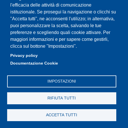
l'efficacia delle attività di comunicazione
istituzionale. Se prosegui la navigazione o clicchi su
CdS in Tecniche di radiologia
"Accetta tutti", ne acconsenti l'utilizzo; in alternativa,
puoi personalizzare la scelta, salvando le tue
medica per immagini e radioterapia
preferenze e scegliendo quali cookie attivare. Per
maggiori informazioni e per sapere come gestirli,
clicca sul bottone "Impostazioni".
CdS in Terapia occupazionale
Privacy policy
Documentazione Cookie
CdS in Assistenza Sanitaria
IMPOSTAZIONI
RIFIUTA TUTTI
CdS in Salute e Sport
ACCETTA TUTTI